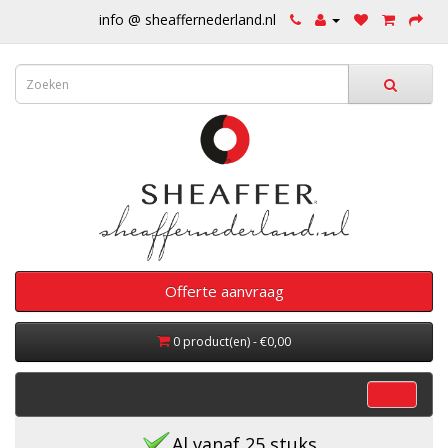
info @ sheaffernederland.nl
Offerte aanvraag
0 product(en) - €0,00
categorieën
Al vanaf 25 stuks