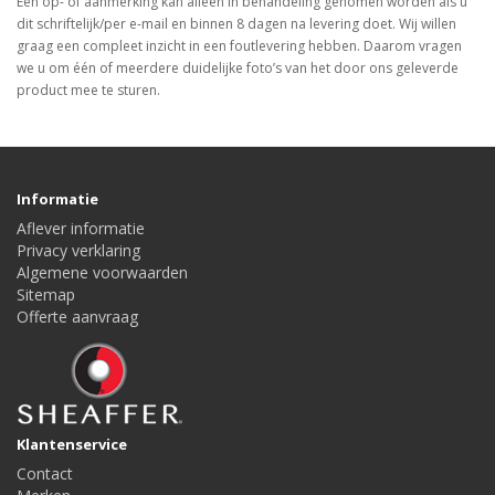
Een op- of aanmerking kan alleen in behandeling genomen worden als u
dit schriftelijk/per e-mail en binnen 8 dagen na levering doet. Wij willen
graag een compleet inzicht in een foutlevering hebben. Daarom vragen
we u om één of meerdere duidelijke foto’s van het door ons geleverde
product mee te sturen.
Informatie
Aflever informatie
Privacy verklaring
Algemene voorwaarden
Sitemap
Offerte aanvraag
Klantenservice
Contact