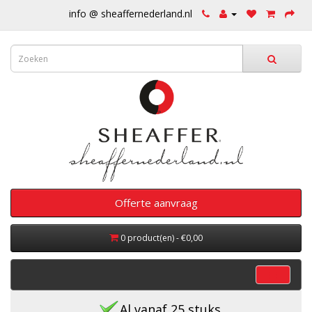
info @ sheaffernederland.nl
Offerte aanvraag
0 product(en) - €0,00
categorieën
Al vanaf 25 stuks