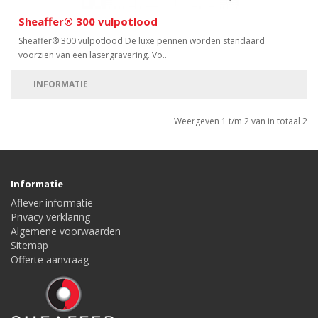
Sheaffer® 300 vulpotlood
Sheaffer® 300 vulpotlood De luxe pennen worden standaard
voorzien van een lasergravering. Vo..
INFORMATIE
Weergeven 1 t/m 2 van in totaal 2
Informatie
Aflever informatie
Privacy verklaring
Algemene voorwaarden
Sitemap
Offerte aanvraag