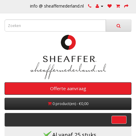
info @ sheaffernederland.nl
Offerte aanvraag
0 product(en) - €0,00
categorieën
Al vanaf 25 stuks