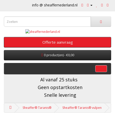
info @ sheaffernederland.nl
Offerte aanvraag
0 product(en) - €0,00
categorieën
Al vanaf 25 stuks
Geen opstartkosten
Snelle levering
Sheaffer® Taranis®
Sheaffer® Taranis® vulpen