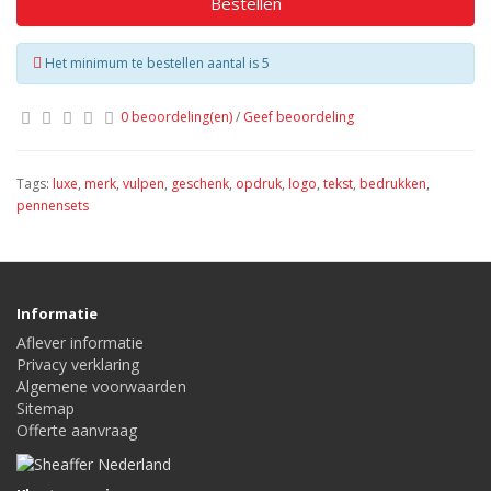
Bestellen
Het minimum te bestellen aantal is 5
0 beoordeling(en)
/
Geef beoordeling
Tags:
luxe
,
merk
,
vulpen
,
geschenk
,
opdruk
,
logo
,
tekst
,
bedrukken
,
pennensets
Informatie
Aflever informatie
Privacy verklaring
Algemene voorwaarden
Sitemap
Offerte aanvraag