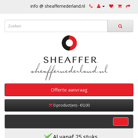
info @ sheaffernederland.nl
Offerte aanvraag
0 product(en) - €0,00
categorieën
Al vanaf 25 stuks