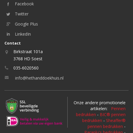
Facebook
Twitter
Google Plus
LinkedIn
Contact
Birkstraat 101a
3768 HD Soest
035-6020560
info@hethanddoekhuis.nl
Onze andere promotionele
artikelen:
Pennen
bedrukken
-
BIC® pennen
bedrukken
-
Sheaffer®
pennen bedrukken
-
Paraplu's bedrukken
-