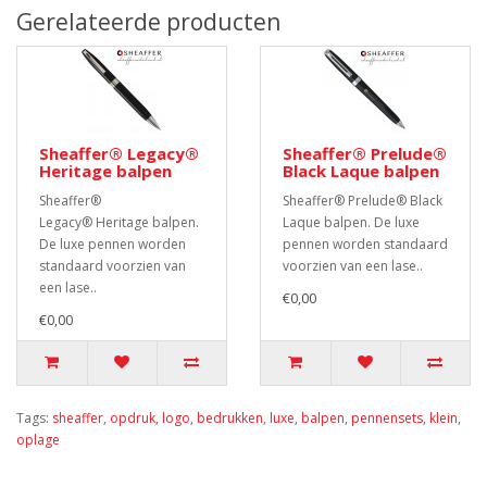
Gerelateerde producten
Sheaffer® Legacy®
Sheaffer® Prelude®
Heritage balpen
Black Laque balpen
Sheaffer®
Sheaffer® Prelude® Black
Legacy® Heritage balpen.
Laque balpen. De luxe
De luxe pennen worden
pennen worden standaard
standaard voorzien van
voorzien van een lase..
een lase..
€0,00
€0,00
Tags:
sheaffer
,
opdruk
,
logo
,
bedrukken
,
luxe
,
balpen
,
pennensets
,
klein
,
oplage