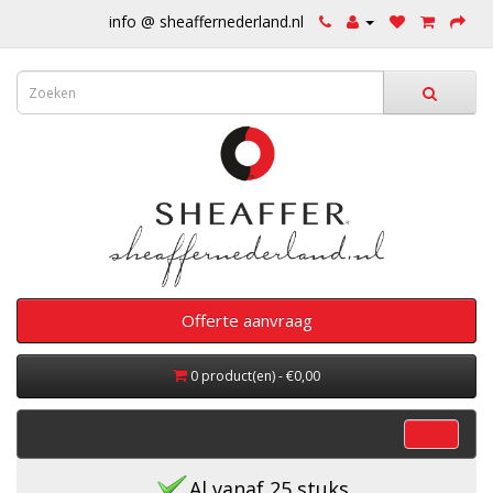
info @ sheaffernederland.nl
Offerte aanvraag
0 product(en) - €0,00
categorieën
Al vanaf 25 stuks